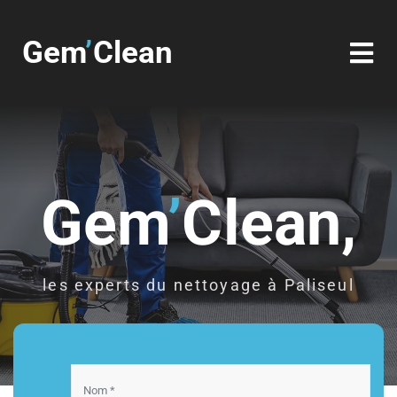
Passer
au
Gem
’
Clean
Tog
contenu
Nav
Intérieur
Extérieur
Gem
’
Clean,
Vitres
Panneaux photovoltaïques
les experts du nettoyage à Paliseul
Galerie
Contact